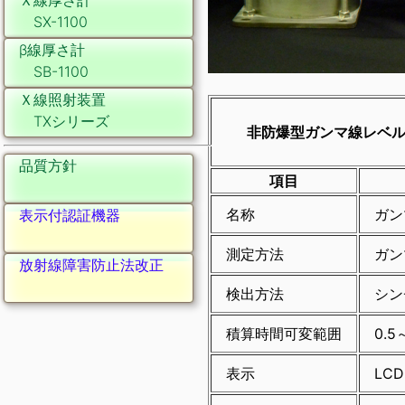
Ｘ線厚さ計
SX-1100
β線厚さ計
SB-1100
Ｘ線照射装置
TXシリーズ
非防爆型ガンマ線レベル計
品質方針
項目
名称
ガン
表示付認証機器
測定方法
ガン
放射線障害防止法改正
検出方法
シン
積算時間可変範囲
0.5
表示
LC