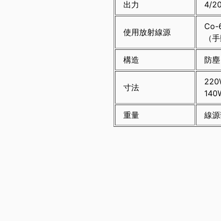
出力
4/
Co
使用放射線源
（手
構造
防塵
22
寸法
14
重量
線源