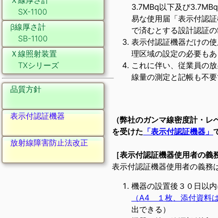
Ｘ線厚さ計
3.7MBq以下及び3.
SX-1100
易な使用届「表示付認証
β線厚さ計
で済むとする設計認証の
SB-1100
表示付認証機器だけの使
Ｘ線照射装置
理区域の設定の必要もあ
TXシリーズ
これに伴い、従業員の放
線量の測定と記帳も不要
品質方針
表示付認証機器
（弊社のガンマ線密度計・レ
を受けた
「表示付認証機器」
放射線障害防止法改正
［表示付認証機器使用者の義
表示付認証機器使用者の義務
機器の設置後３０日以内
（A4 １枚、添付資料
出できる）