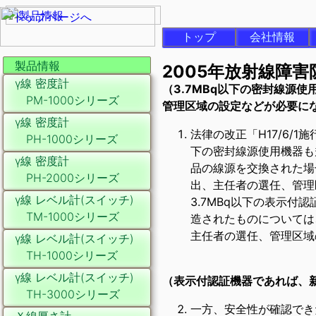
トップ
会社情報
製品情報
2005年放射線障
γ線 密度計
（3.7MBq以下の密封線源使
PM-1000シリーズ
管理区域の設定などが必要に
γ線 密度計
法律の改正「H17/6/
PH-1000シリーズ
下の密封線源使用機器も規
γ線 密度計
品の線源を交換された場
PH-2000シリーズ
出、主任者の選任、管理
γ線 レベル計(スイッチ)
3.7MBq以下の表示付認
TM-1000シリーズ
造されたものについては、
主任者の選任、管理区域
γ線 レベル計(スイッチ)
TH-1000シリーズ
γ線 レベル計(スイッチ)
（表示付認証機器であれば、
TH-3000シリーズ
一方、安全性が確認でき